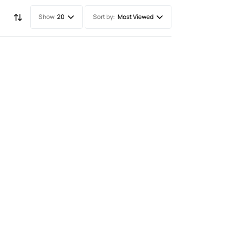
Show
Sort by:
20
Most Viewed