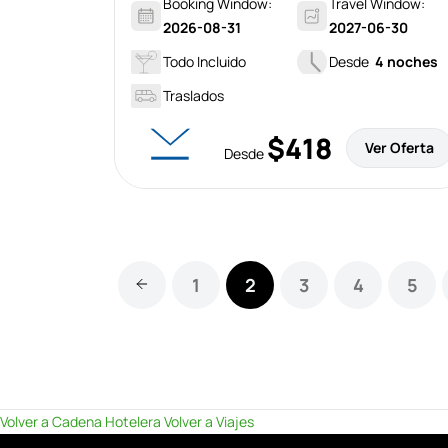
Booking Window:
Travel Window:
2026-08-31
2027-06-30
Todo Incluido
Desde
4 noches
Traslados
$418
Ver Oferta
Desde
1
2
3
4
5
Volver a Cadena Hotelera
Volver a Viajes