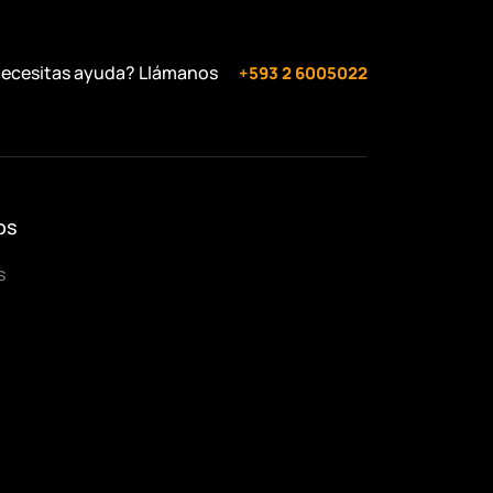
ecesitas ayuda? Llámanos
+593 2 6005022
os
s