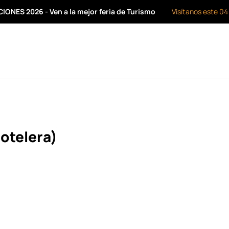
ONES 2026 - Ven a la mejor feria de Turismo
Visítanos este 04
otelera)