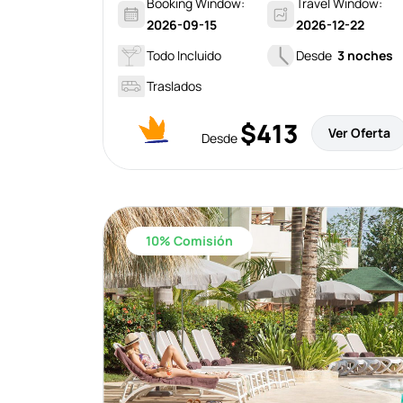
Booking Window:
Travel Window:
2026-09-15
2026-12-22
Todo Incluido
Desde
3 noches
Traslados
$413
Ver Oferta
Desde
10% Comisión