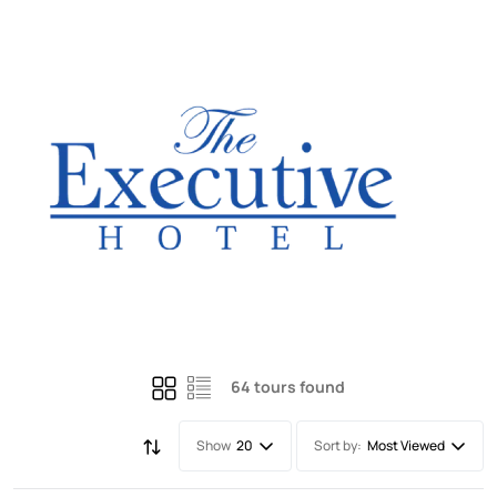
64 tours found
Show
Sort by:
20
Most Viewed