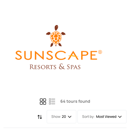
64 tours found
Show
Sort by:
20
Most Viewed