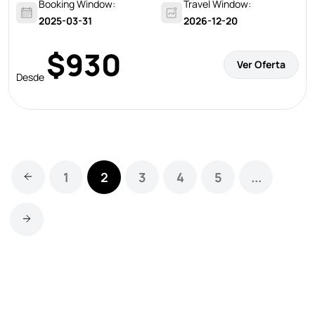
Booking Window:
Travel Window:
2025-03-31
2026-12-20
$930
Ver Oferta
Desde
1
2
3
4
5
...