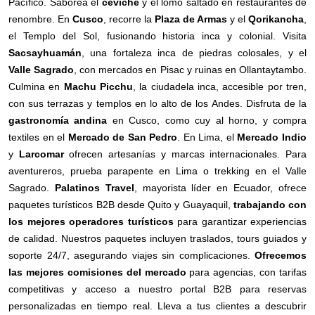
Pacífico. Saborea el
ceviche
y el lomo saltado en restaurantes de
renombre. En
Cusco
, recorre la
Plaza de Armas
y el
Qorikancha
,
el Templo del Sol, fusionando historia inca y colonial. Visita
Sacsayhuamán
, una fortaleza inca de piedras colosales, y el
Valle Sagrado
, con mercados en Pisac y ruinas en Ollantaytambo.
Culmina en
Machu Picchu
, la ciudadela inca, accesible por tren,
con sus terrazas y templos en lo alto de los Andes. Disfruta de la
gastronomía andina
en Cusco, como cuy al horno, y compra
textiles en el
Mercado de San Pedro
. En Lima, el
Mercado Indio
y
Larcomar
ofrecen artesanías y marcas internacionales. Para
aventureros, prueba parapente en Lima o trekking en el Valle
Sagrado.
Palatinos Travel
, mayorista líder en Ecuador, ofrece
paquetes turísticos B2B desde Quito y Guayaquil,
trabajando con
los mejores operadores turísticos
para garantizar experiencias
de calidad. Nuestros paquetes incluyen traslados, tours guiados y
soporte 24/7, asegurando viajes sin complicaciones.
Ofrecemos
las mejores comisiones del mercado
para agencias, con tarifas
competitivas y acceso a nuestro portal B2B para reservas
personalizadas en tiempo real. Lleva a tus clientes a descubrir