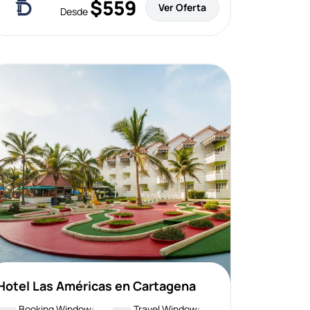
$559
Ver Oferta
Desde
Hotel Las Américas en Cartagena
Booking Window:
Travel Window: