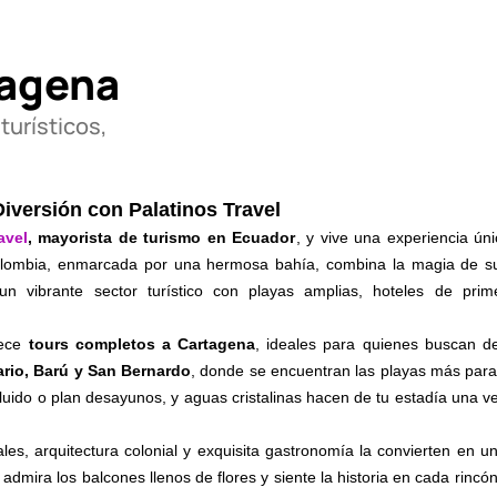
tagena
turísticos,
Diversión con Palatinos Travel
avel
, mayorista de turismo en Ecuador
, y vive una experiencia ún
e Colombia, enmarcada por una hermosa bahía, combina la magia de s
 vibrante sector turístico con playas amplias, hoteles de prime
rece
tours completos a Cartagena
, ideales para quienes buscan d
ario, Barú y San Bernardo
, donde se encuentran las playas más para
ncluido o plan desayunos, y aguas cristalinas hacen de tu estadía una 
ales, arquitectura colonial y exquisita gastronomía la convierten en u
dmira los balcones llenos de flores y siente la historia en cada rincó