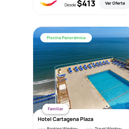
$413
Ver Oferta
Desde
Piscina Panorámica
Familiar
Hotel Cartagena Plaza
Booking Window:
Travel Window: