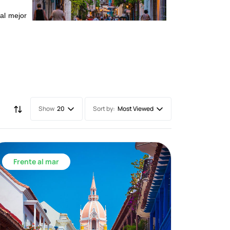
al mejor
Show
Sort by:
20
Most Viewed
Frente al mar