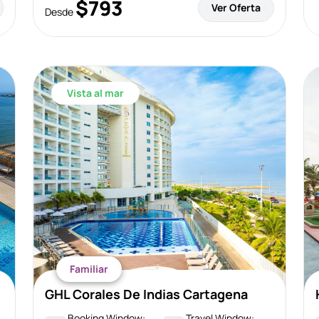
$793
Ver Oferta
Desde
Vista al mar
Familiar
GHL Corales De Indias Cartagena
Booking Window:
Travel Window: