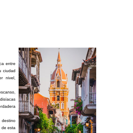
ica entre
u ciudad
r nivel,
escanso,
disíacas
verdadera
n destino
n de esta